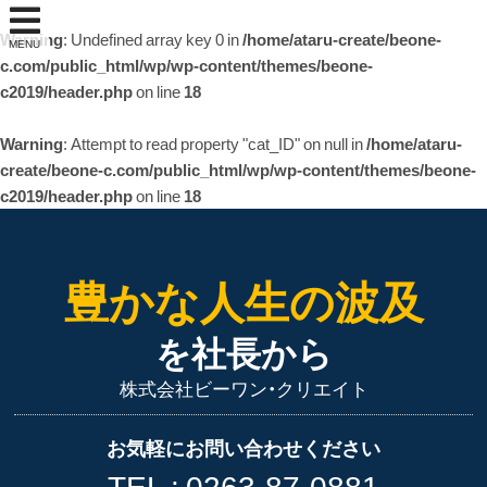
Warning
: Undefined array key 0 in
/home/ataru-create/beone-
MENU
c.com/public_html/wp/wp-content/themes/beone-
c2019/header.php
on line
18
Warning
: Attempt to read property "cat_ID" on null in
/home/ataru-
create/beone-c.com/public_html/wp/wp-content/themes/beone-
c2019/header.php
on line
18
豊かな人生の波及
を社長から
株式会社ビーワン・クリエイト
お気軽にお問い合わせください
TEL :
0263-87-0881