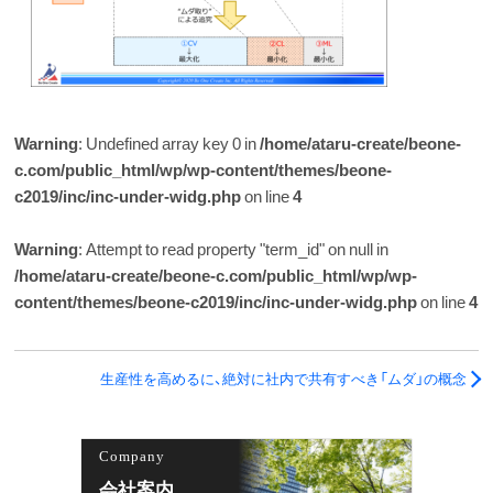
Warning
: Undefined array key 0 in
/home/ataru-create/beone-
c.com/public_html/wp/wp-content/themes/beone-
c2019/inc/inc-under-widg.php
on line
4
Warning
: Attempt to read property "term_id" on null in
/home/ataru-create/beone-c.com/public_html/wp/wp-
content/themes/beone-c2019/inc/inc-under-widg.php
on line
4
生産性を高めるに、絶対に社内で共有すべき「ムダ」の概念
Company
会社案内