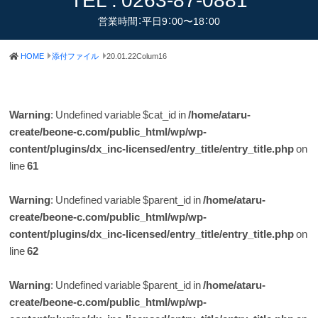
営業時間：平日9：00〜18：00
HOME
添付ファイル
20.01.22Colum16
Warning
: Undefined variable $cat_id in
/home/ataru-
create/beone-c.com/public_html/wp/wp-
content/plugins/dx_inc-licensed/entry_title/entry_title.php
on
line
61
Warning
: Undefined variable $parent_id in
/home/ataru-
create/beone-c.com/public_html/wp/wp-
content/plugins/dx_inc-licensed/entry_title/entry_title.php
on
line
62
Warning
: Undefined variable $parent_id in
/home/ataru-
create/beone-c.com/public_html/wp/wp-