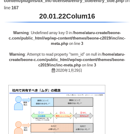
content/plugins/dx_inc-licensed/entry_title/entry_title.php
on
line
167
20.01.22Colum16
Warning
: Undefined array key 0 in
/home/ataru-create/beone-
c.com/public_html/wp/wp-content/themes/beone-c2019/inc/inc-
meta.php
on line
3
Warning
: Attempt to read property "term_id" on null in
/home/ataru-
create/beone-c.com/public_html/wp/wp-content/themes/beone-
c2019/inc/inc-meta.php
on line
3
2020年1月29日