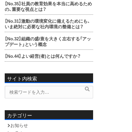
【No.35】
社員の教育効果を本当に高めるため
の、重要な視点とは？
【No.31】
激動の環境変化に備えるためにも、
いま絶対に必要な社内環境の整備とは？
【No.32】
組織の盛/衰を大きく左右する「アッ
プデート」という概念
【No.44】
よい経営(者)とは何んですか？
サイト内検索
検
検
索
索
内
容:
カテゴリー
お知らせ