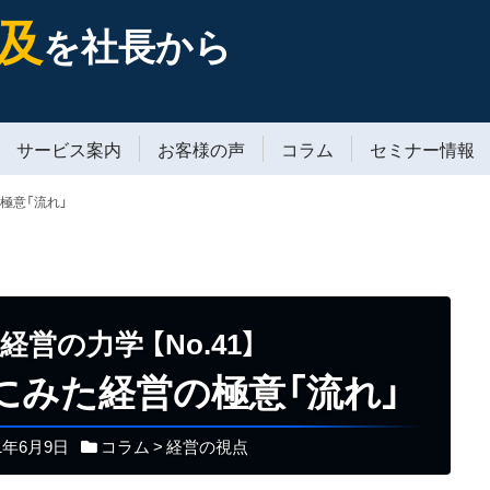
及
を社長から
サービス案内
お客様の声
コラム
セミナー情報
極意「流れ」
経営の力学
【No.41】
にみた経営の極意「流れ」
21年6月9日
コラム
>
経営の視点