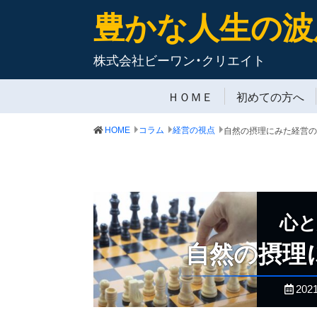
豊かな人生の波
株式会社ビーワン・クリエイト
ＨＯＭＥ
初めての方へ
HOME
コラム
経営の視点
自然の摂理にみた経営の
心と
自然の摂理
20