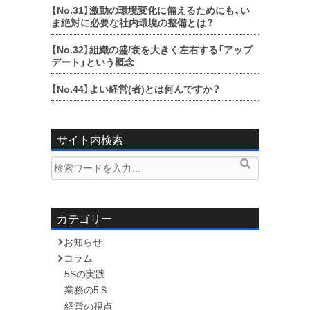
【No.31】
激動の環境変化に備えるためにも、い
ま絶対に必要な社内環境の整備とは？
【No.32】
組織の盛/衰を大きく左右する「アップ
デート」という概念
【No.44】
よい経営(者)とは何んですか？
サイト内検索
検
検
索
索
内
容:
カテゴリー
お知らせ
コラム
5Sの実践
業務の5Ｓ
経営の視点