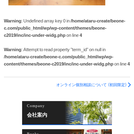
Warning
: Undefined array key 0 in
/home/ataru-create/beone-
c.com/public_html/wp/wp-content/themes/beone-
c2019/inc/inc-under-widg.php
on line
4
Warning
: Attempt to read property "term_id" on null in
/home/ataru-create/beone-c.com/public_html/wp/wp-
content/themes/beone-c2019/inc/inc-under-widg.php
on line
4
オンライン個別相談について （初回限定）
Company
会社案内
Books