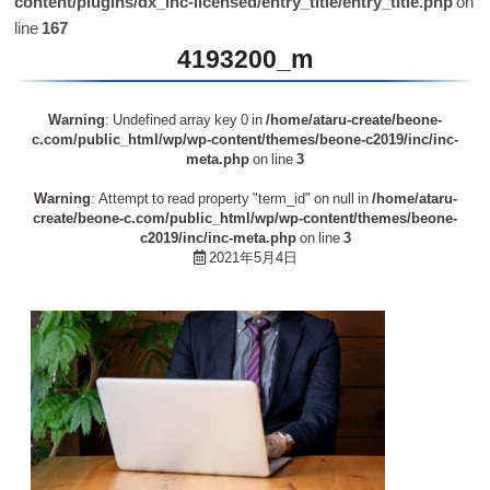
content/plugins/dx_inc-licensed/entry_title/entry_title.php
on
line
167
4193200_m
Warning
: Undefined array key 0 in
/home/ataru-create/beone-
c.com/public_html/wp/wp-content/themes/beone-c2019/inc/inc-
meta.php
on line
3
Warning
: Attempt to read property "term_id" on null in
/home/ataru-
create/beone-c.com/public_html/wp/wp-content/themes/beone-
c2019/inc/inc-meta.php
on line
3
2021年5月4日