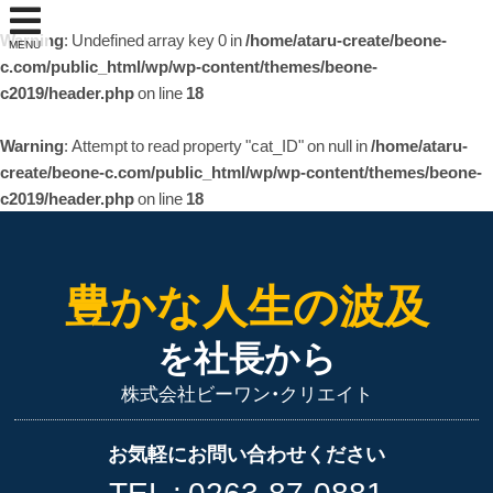
Warning
: Undefined array key 0 in
/home/ataru-create/beone-
MENU
c.com/public_html/wp/wp-content/themes/beone-
c2019/header.php
on line
18
Warning
: Attempt to read property "cat_ID" on null in
/home/ataru-
create/beone-c.com/public_html/wp/wp-content/themes/beone-
c2019/header.php
on line
18
豊かな人生の波及
を社長から
株式会社ビーワン・クリエイト
お気軽にお問い合わせください
TEL :
0263-87-0881