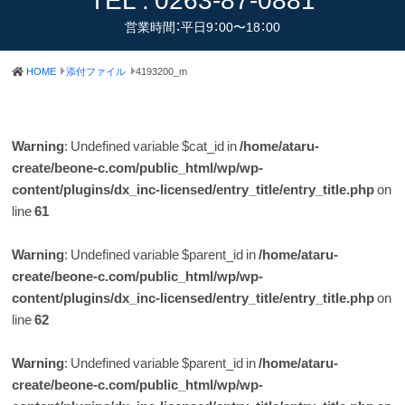
営業時間：平日9：00〜18：00
HOME
添付ファイル
4193200_m
Warning
: Undefined variable $cat_id in
/home/ataru-
create/beone-c.com/public_html/wp/wp-
content/plugins/dx_inc-licensed/entry_title/entry_title.php
on
line
61
Warning
: Undefined variable $parent_id in
/home/ataru-
create/beone-c.com/public_html/wp/wp-
content/plugins/dx_inc-licensed/entry_title/entry_title.php
on
line
62
Warning
: Undefined variable $parent_id in
/home/ataru-
create/beone-c.com/public_html/wp/wp-