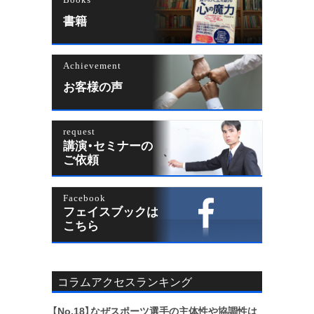
書籍
Achievement
お客様の声
request
講演・セミナーの
ご依頼
Facebook
フェイスブックは
こちら
コラムアクセスランキング
【No.18】
なぜスポーツ選手の主体性や協調性は