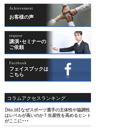
Achievement
お客様の声
request
講演・セミナーの
ご依頼
Facebook
フェイスブックは
こちら
コラムアクセスランキング
【No.18】
なぜスポーツ選手の主体性や協調性
はレベルが高いのか？ 生産性を高めるヒント
がここに・・・