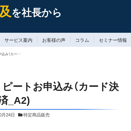
及
を社長から
サービス案内
お客様の声
コラム
セミナー情報
「自然栽培 農業塾」リピートお申込み（カード決済_A2)
」リピートお申込み（カード決
済_A2)
10月24日
特定商品販売