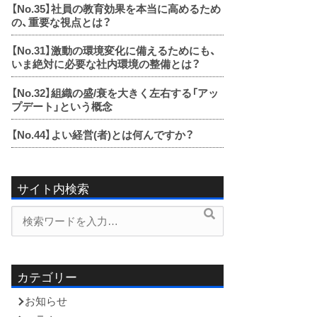
【No.35】
社員の教育効果を本当に高めるため
の、重要な視点とは？
【No.31】
激動の環境変化に備えるためにも、
いま絶対に必要な社内環境の整備とは？
【No.32】
組織の盛/衰を大きく左右する「アッ
プデート」という概念
【No.44】
よい経営(者)とは何んですか？
サイト内検索
検
検
索
索
内
容:
カテゴリー
お知らせ