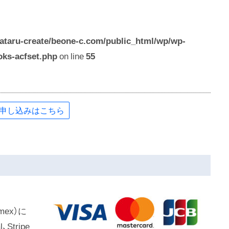
ataru-create/beone-c.com/public_html/wp/wp-
oks-acfset.php
on line
55
申し込みはこちら
mex）に
tripe