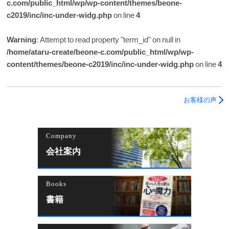
c.com/public_html/wp/wp-content/themes/beone-
c2019/inc/inc-under-widg.php
on line
4
Warning
: Attempt to read property "term_id" on null in
/home/ataru-create/beone-c.com/public_html/wp/wp-
content/themes/beone-c2019/inc/inc-under-widg.php
on line
4
お客様の声
Company
会社案内
Books
書籍