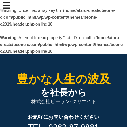
Warning
: Undefined array key 0 in
/home/ataru-create/beone-
MENU
c.com/public_html/wp/wp-content/themes/beone-
c2019/header.php
on line
18
Warning
: Attempt to read property "cat_ID" on null in
/home/ataru-
create/beone-c.com/public_html/wp/wp-content/themes/beone-
c2019/header.php
on line
18
豊かな人生の波及
を社長から
株式会社ビーワン・クリエイト
お気軽にお問い合わせください
TEL :
0263-87-0881