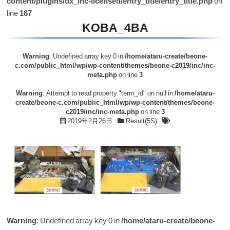
content/plugins/dx_inc-licensed/entry_title/entry_title.php
on
line
167
KOBA_4BA
Warning
: Undefined array key 0 in
/home/ataru-create/beone-
c.com/public_html/wp/wp-content/themes/beone-c2019/inc/inc-
meta.php
on line
3
Warning
: Attempt to read property "term_id" on null in
/home/ataru-
create/beone-c.com/public_html/wp/wp-content/themes/beone-
c2019/inc/inc-meta.php
on line
3
2019年2月26日
Result(5S)
Warning
: Undefined array key 0 in
/home/ataru-create/beone-