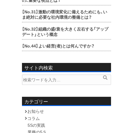
の、重要な視点とは？
【No.31】
激動の環境変化に備えるためにも、い
ま絶対に必要な社内環境の整備とは？
【No.32】
組織の盛/衰を大きく左右する「アップ
デート」という概念
【No.44】
よい経営(者)とは何んですか？
サイト内検索
検
検
索
索
内
容:
カテゴリー
お知らせ
コラム
5Sの実践
業務の5Ｓ