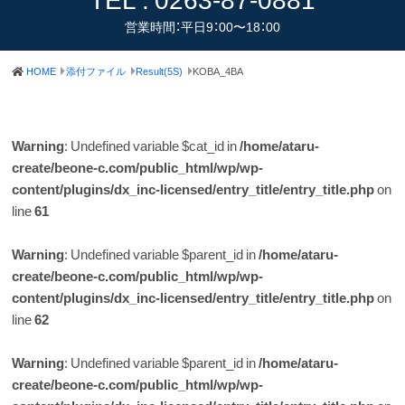
営業時間：平日9：00〜18：00
HOME
添付ファイル
Result(5S)
KOBA_4BA
Warning
: Undefined variable $cat_id in
/home/ataru-
create/beone-c.com/public_html/wp/wp-
content/plugins/dx_inc-licensed/entry_title/entry_title.php
on
line
61
Warning
: Undefined variable $parent_id in
/home/ataru-
create/beone-c.com/public_html/wp/wp-
content/plugins/dx_inc-licensed/entry_title/entry_title.php
on
line
62
Warning
: Undefined variable $parent_id in
/home/ataru-
create/beone-c.com/public_html/wp/wp-