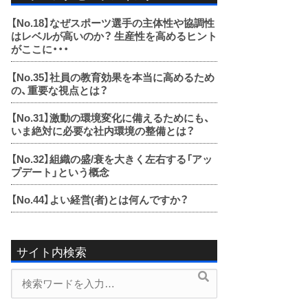
【No.18】
なぜスポーツ選手の主体性や協調性
はレベルが高いのか？ 生産性を高めるヒント
がここに・・・
【No.35】
社員の教育効果を本当に高めるため
の、重要な視点とは？
【No.31】
激動の環境変化に備えるためにも、
いま絶対に必要な社内環境の整備とは？
【No.32】
組織の盛/衰を大きく左右する「アッ
プデート」という概念
【No.44】
よい経営(者)とは何んですか？
サイト内検索
検
検
索
索
内