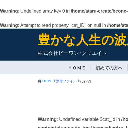
Warning
: Undefined array key 0 in
/home/ataru-create/beone
Warning
: Attempt to read property "cat_ID" on null in
/home/at
豊かな人生の波
株式会社ビーワン・クリエイト
ＨＯＭＥ
初めての方へ
HOME
添付ファイル
cust-v3
Warning
: Undefined variable $cat_id in
/h
content/plugins/dx_inc-licensed/entry_ti