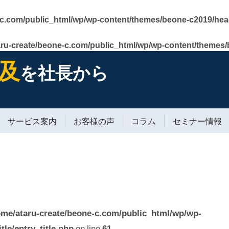
-c.com/public_html/wp/wp-content/themes/beone-c2019/hea
aru-create/beone-c.com/public_html/wp/wp-content/themes
及
を社長から
サービス案内
お客様の声
コラム
セミナー情報
ome/ataru-create/beone-c.com/public_html/wp/wp-
tle/entry_title.php
on line
61