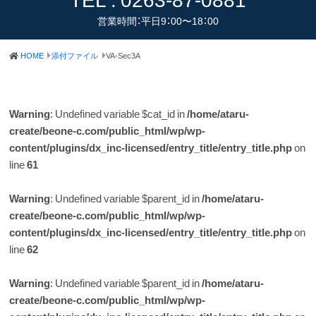
営業時間：平日9：00〜18：00
HOME
添付ファイル
VA-Sec3A
Warning
: Undefined variable $cat_id in
/home/ataru-
create/beone-c.com/public_html/wp/wp-
content/plugins/dx_inc-licensed/entry_title/entry_title.php
on
line
61
Warning
: Undefined variable $parent_id in
/home/ataru-
create/beone-c.com/public_html/wp/wp-
content/plugins/dx_inc-licensed/entry_title/entry_title.php
on
line
62
Warning
: Undefined variable $parent_id in
/home/ataru-
create/beone-c.com/public_html/wp/wp-