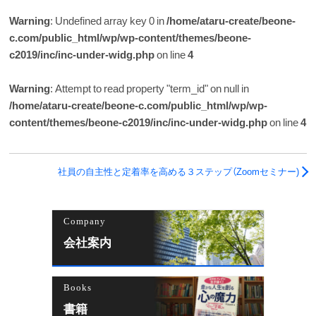
Warning
: Undefined array key 0 in
/home/ataru-create/beone-
c.com/public_html/wp/wp-content/themes/beone-
c2019/inc/inc-under-widg.php
on line
4
Warning
: Attempt to read property "term_id" on null in
/home/ataru-create/beone-c.com/public_html/wp/wp-
content/themes/beone-c2019/inc/inc-under-widg.php
on line
4
社員の自主性と定着率を高める３ステップ（Zoomセミナー)
Company
会社案内
Books
書籍