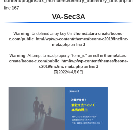
content/plugins/dx_inc-licensed/entry_title/entry_title.php
on
line
167
VA-Sec3A
Warning
: Undefined array key 0 in
/home/ataru-create/beone-
c.com/public_html/wp/wp-content/themes/beone-c2019/inc/inc-
meta.php
on line
3
Warning
: Attempt to read property "term_id" on null in
/home/ataru-
create/beone-c.com/public_html/wp/wp-content/themes/beone-
c2019/inc/inc-meta.php
on line
3
2022年4月6日