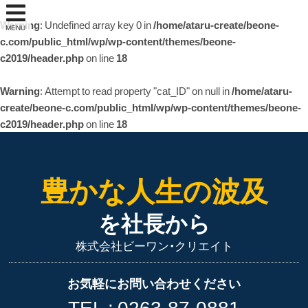
Warning
: Undefined array key 0 in
/home/ataru-create/beone-
MENU
c.com/public_html/wp/wp-content/themes/beone-
c2019/header.php
on line
18
Warning
: Attempt to read property "cat_ID" on null in
/home/ataru-
create/beone-c.com/public_html/wp/wp-content/themes/beone-
c2019/header.php
on line
18
豊かな人生の波及
を社長から
株式会社ビーワン・クリエイト
お気軽にお問い合わせください
TEL :
0263-87-0881