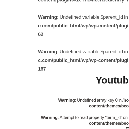
Warning
: Undefined variable $parent_id in
c.com/public_html/wp/wp-content/plugins
62
Warning
: Undefined variable $parent_id in
c.com/public_html/wp/wp-content/plugins
167
Youtub
Warning
: Undefined array key 0 in
/ho
content/themes/beo
Warning
: Attempt to read property "term_id" on 
content/themes/beo