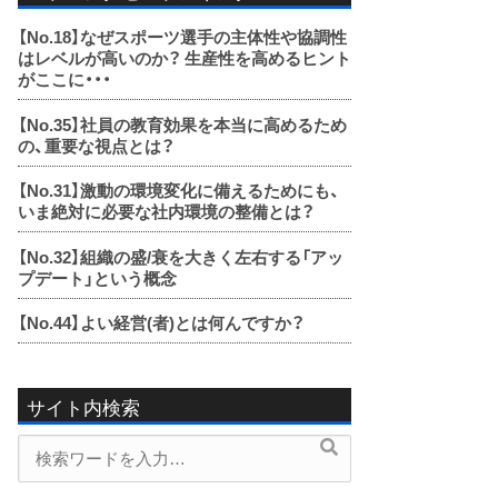
【No.18】
なぜスポーツ選手の主体性や協調性
はレベルが高いのか？ 生産性を高めるヒント
がここに・・・
【No.35】
社員の教育効果を本当に高めるため
の、重要な視点とは？
【No.31】
激動の環境変化に備えるためにも、
いま絶対に必要な社内環境の整備とは？
【No.32】
組織の盛/衰を大きく左右する「アッ
プデート」という概念
【No.44】
よい経営(者)とは何んですか？
サイト内検索
検
検
索
索
内