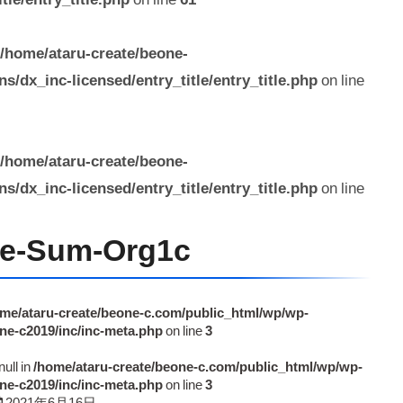
/home/ataru-create/beone-
/dx_inc-licensed/entry_title/entry_title.php
on line
/home/ataru-create/beone-
/dx_inc-licensed/entry_title/entry_title.php
on line
e-Sum-Org1c
me/ataru-create/beone-c.com/public_html/wp/wp-
ne-c2019/inc/inc-meta.php
on line
3
null in
/home/ataru-create/beone-c.com/public_html/wp/wp-
ne-c2019/inc/inc-meta.php
on line
3
2021年6月16日