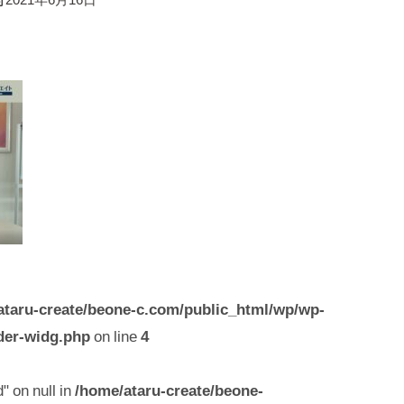
ataru-create/beone-c.com/public_html/wp/wp-
der-widg.php
on line
4
" on null in
/home/ataru-create/beone-