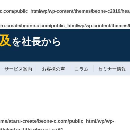
-c.com/public_html/wp/wp-content/themes/beone-c2019/hea
aru-create/beone-c.com/public_html/wp/wp-content/themes
及
を社長から
サービス案内
お客様の声
コラム
セミナー情報
ome/ataru-create/beone-c.com/public_html/wp/wp-
tle/entry_title.php
on line
61