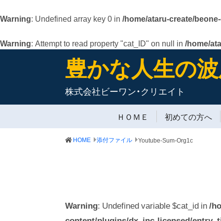
Warning
: Undefined array key 0 in
/home/ataru-create/beone
Warning
: Attempt to read property "cat_ID" on null in
/home/at
豊かな人生の波
株式会社ビーワン・クリエイト
ＨＯＭＥ
初めての方へ
HOME
添付ファイル
Youtube-Sum-Org1c
Warning
: Undefined variable $cat_id in
/h
content/plugins/dx_inc-licensed/entry_ti