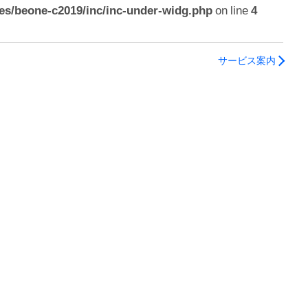
es/beone-c2019/inc/inc-under-widg.php
on line
4
サービス案内