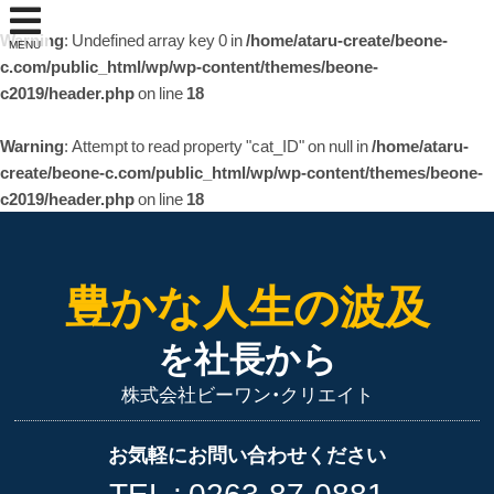
Warning
: Undefined array key 0 in
/home/ataru-create/beone-
MENU
c.com/public_html/wp/wp-content/themes/beone-
c2019/header.php
on line
18
Warning
: Attempt to read property "cat_ID" on null in
/home/ataru-
create/beone-c.com/public_html/wp/wp-content/themes/beone-
c2019/header.php
on line
18
豊かな人生の波及
を社長から
株式会社ビーワン・クリエイト
お気軽にお問い合わせください
TEL :
0263-87-0881