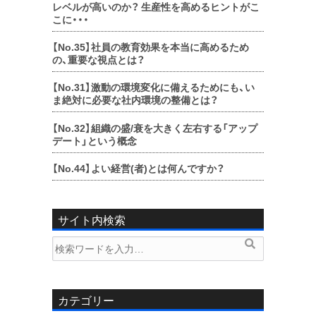
レベルが高いのか？ 生産性を高めるヒントがこ
こに・・・
【No.35】
社員の教育効果を本当に高めるため
の、重要な視点とは？
【No.31】
激動の環境変化に備えるためにも、い
ま絶対に必要な社内環境の整備とは？
【No.32】
組織の盛/衰を大きく左右する「アップ
デート」という概念
【No.44】
よい経営(者)とは何んですか？
サイト内検索
検
検
索
索
内
容:
カテゴリー