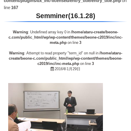
content/plugins/dx_inc-licensed/entry_title/entry_title.php
on
line
167
Semminer(16.1.28)
Warning
: Undefined array key 0 in
/home/ataru-create/beone-
c.com/public_html/wp/wp-content/themes/beone-c2019/inc/inc-
meta.php
on line
3
Warning
: Attempt to read property "term_id" on null in
/home/ataru-
create/beone-c.com/public_html/wp/wp-content/themes/beone-
c2019/inc/inc-meta.php
on line
3
2016年1月29日