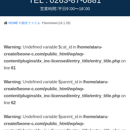
営業時間：平日9：00〜18：00
HOME
添付ファイル
Semminer(16.1.28)
Warning
: Undefined variable $cat_id in
/home/ataru-
create/beone-c.com/public_html/wp/wp-
content/plugins/dx_inc-licensed/entry_title/entry_title.php
on
line
61
Warning
: Undefined variable $parent_id in
/home/ataru-
create/beone-c.com/public_html/wp/wp-
content/plugins/dx_inc-licensed/entry_title/entry_title.php
on
line
62
Warning
: Undefined variable $parent_id in
/home/ataru-
create/beone-c.com/public_html/wp/wp-