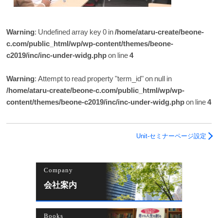
Warning
: Undefined array key 0 in
/home/ataru-create/beone-
c.com/public_html/wp/wp-content/themes/beone-
c2019/inc/inc-under-widg.php
on line
4
Warning
: Attempt to read property "term_id" on null in
/home/ataru-create/beone-c.com/public_html/wp/wp-
content/themes/beone-c2019/inc/inc-under-widg.php
on line
4
Unit-セミナーページ設定
Company
会社案内
Books